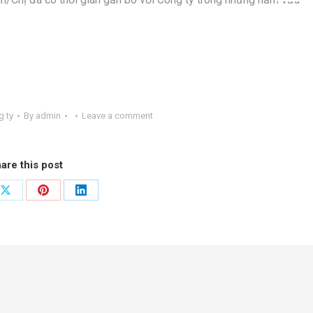
g ty
By
admin
Leave a comment
are this post
Share
Share
Share
on
on
on
ook
X
Pinterest
LinkedIn