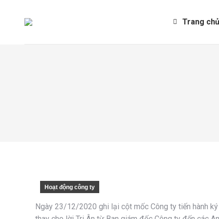
Trang chu
Hoạt động công ty
Ngày 23/12/2020 ghi lại cột mốc Công ty tiến hành k
thay cho lời Tri Ân từ Ban giám đốc Công ty đến các A