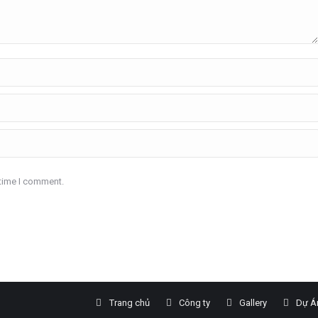
 time I comment.
Trang chủ
Công ty
Gallery
Dự A