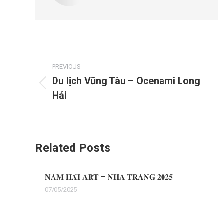
Post
PREVIOUS
navigation
Du lịch Vũng Tàu – Ocenami Long
Previous
Hải
post:
Related Posts
𝐍𝐀𝐌 𝐇𝐀̉𝐈 𝐀𝐑𝐓 – 𝐍𝐇𝐀 𝐓𝐑𝐀𝐍𝐆 𝟐𝟎𝟐𝟓
07/05/2025