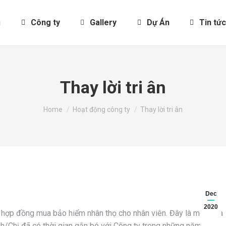
̉
Công ty
Gallery
Dự Án
Tin tức
Thay lời tri ân
You are here:
Home
Hoạt động công ty
Thay lời tri ân
Dec
2020
ý hợp đồng mua bảo hiểm nhân thọ cho nhân viên. Đây là món quà
nh/Chị đã có thời gian gắn bó với Công ty trong những năm vừa