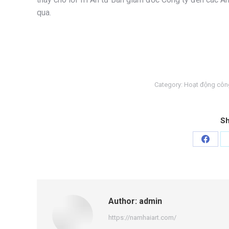
qua.
Category:
Hoạt động côn
Sh
Share
on
Faceb
Author:
admin
https://namhaiart.com/