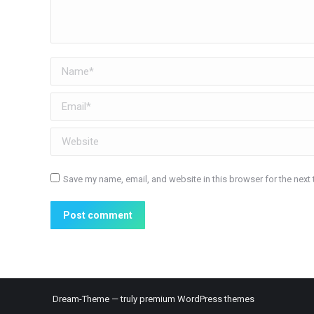
Name *
Email *
Website
Save my name, email, and website in this browser for the next
Post comment
Dream-Theme — truly
premium WordPress themes