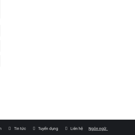
́n
Tin tức
Tuyển dụng
Liên hệ
Ngôn ngữ: