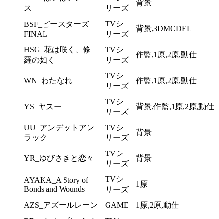
背景
ス
リーズ
TVシ
BSF_ビースターズ
背景,3DMODEL
FINAL
リーズ
HSG_花は咲く、修
TVシ
作監,1原,2原,動仕
羅の如く
リーズ
TVシ
WN_わたなれ
作監,1原,2原,動仕
リーズ
TVシ
YS_ヤスー
背景,作監,1原,2原,動仕
リーズ
UU_アンデットアン
TVシ
背景
ラック
リーズ
TVシ
YR_ゆびさきと恋々
背景
リーズ
TVシ
AYAKA_A Story of
1原
Bonds and Wounds
リーズ
AZS_アズールレーン
GAME
1原,2原,動仕