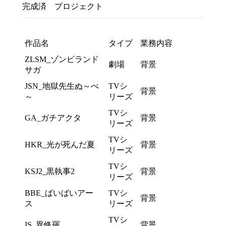
完成済 プロジェクト
作品名
タイプ
業務内容
ZLSM_ゾンビランド
劇場
背景
サガ
JSN_地獄先生ぬ～べ
TVシ
背景
～
リーズ
TVシ
GA_ガチアクタ
背景
リーズ
TVシ
HKR_光が死んだ夏
背景
リーズ
TVシ
KSJ2_黒執事2
背景
リーズ
BBE_ばいばいアー
TVシ
背景
ス
リーズ
TVシ
IS_異修羅
背景