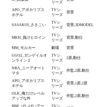
リーズ
APO_アポカリプス
TVシ
背景
ホテル
リーズ
TVシ
SASAKOI_ささこい
背景,3DMODEL
リーズ
TVシ
MKH_負けヒロイン
背景,動仕
リーズ
MM_モルカー
劇場
背景
GGO2_ガンゲイルオ
TVシ
2原,動仕
ンライン２
リーズ
NRA_ニーアオート
TVシ
作監,2原,動仕
マタ
リーズ
APO_アポカリプス
TVシ
背景,1原,2原
ホテル
リーズ
OLK_俺だけレベル
TVシ
作監,2原,動仕
アップな件
リーズ
BBE_ばいばいアー
TVシ